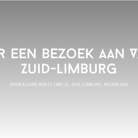
or een bezoek aan 
Zuid-Limburg
DOOR
ELIANE ROEST
|
MEI 21, 2018
|
LIMBURG
,
NEDERLAND