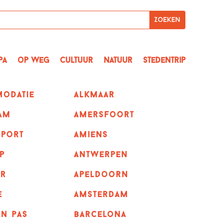
pa
op Weg
Cultuur
Natuur
Stedentrip
odatie
alkmaar
am
amersfoort
sport
amiens
p
Antwerpen
r
apeldoorn
e
Amsterdam
n pas
barcelona