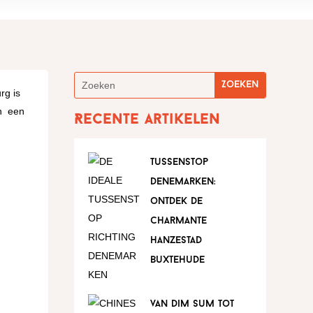
rg is
en een
Recente artikelen
tussenstop
denemarken:
ontdek de
charmante
hanzestad
buxtehude
van dim sum tot