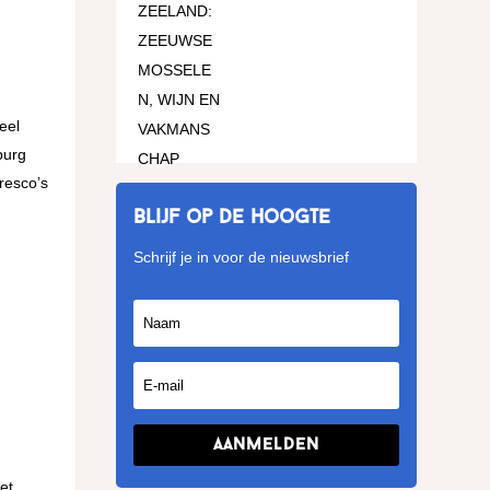
eel
burg
resco’s
Blijf op de hoogte
Schrijf je in voor de nieuwsbrief
Aanmelden
et