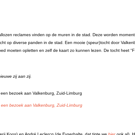
tallozen reclames vinden op de muren in de stad. Deze worden moment
cht op diverse panden in de stad. Een mooie (speur)tocht door Valken
oed moeten opletten en zelf de kaart zo kunnen lezen. De tocht heet “F
euwe zij aan zij.
erij Koos) en André Leclercq (de Eyserhalte, dat tipte we
hier
ook al). H