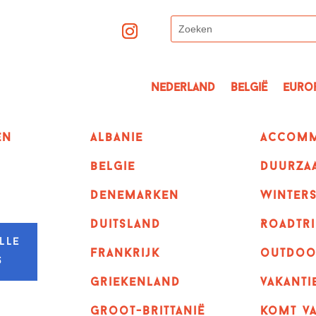
Nederland
België
Euro
en
albanie
Accomm
belgie
Duurza
denemarken
winter
duitsland
Roadtri
lle
frankrijk
outdoo
s
griekenland
vakanti
Groot-Brittanië
komt va