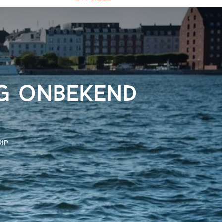
ng onbekend
IP