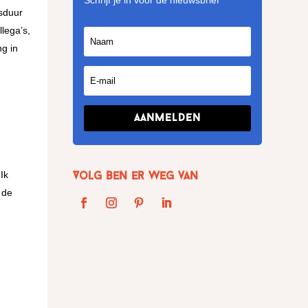
Schrijf je in voor de nieuwsbrief
isduur
lega’s,
g in
Aanmelden
Ik
Volg Ben er weg van
 de