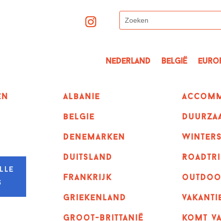
Nederland
België
Euro
en
albanie
Accomm
belgie
Duurza
denemarken
winter
duitsland
Roadtri
lle
frankrijk
outdoo
s
griekenland
vakanti
Groot-Brittanië
komt va