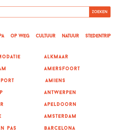
pa
op Weg
Cultuur
Natuur
Stedentrip
odatie
alkmaar
am
amersfoort
sport
amiens
p
Antwerpen
r
apeldoorn
e
Amsterdam
n pas
barcelona