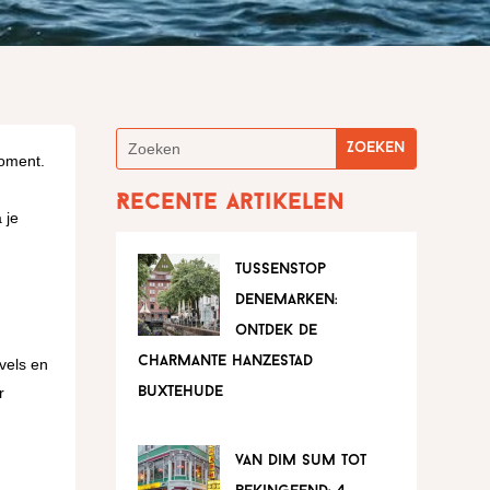
moment.
Recente artikelen
 je
tussenstop
denemarken:
ontdek de
charmante hanzestad
vels en
r
buxtehude
van dim sum tot