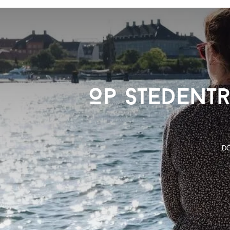
Op stedent
D