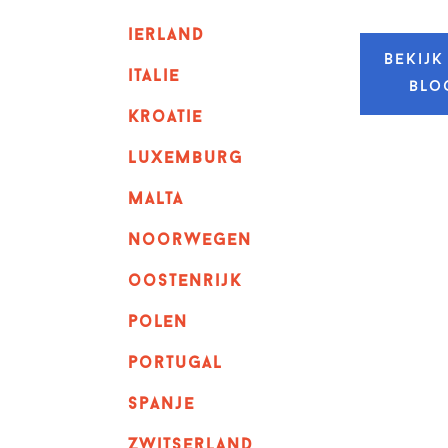
ierland
Bekijk
italie
blo
kroatie
luxemburg
malta
noorwegen
oostenrijk
polen
portugal
spanje
zwitserland