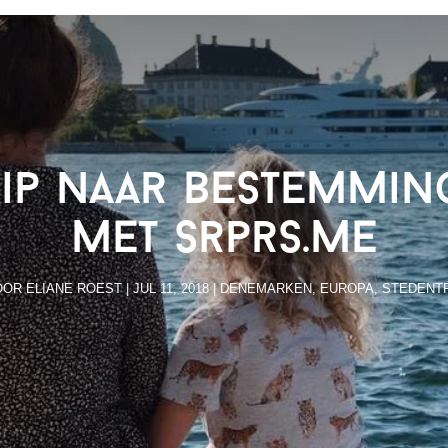
rip naar bestemmi
met Srprs.me
OOR
ELIANE ROEST
|
JUL 11, 2018
|
DENEMARKEN
,
EUROPA
,
STEDENTR