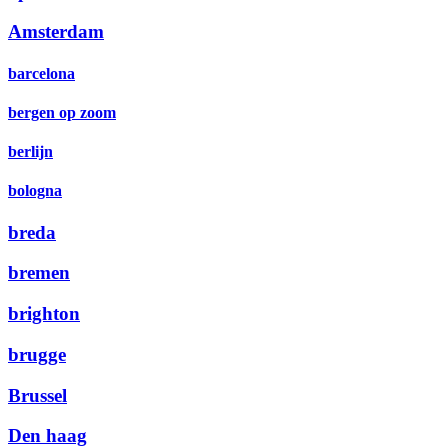
Amsterdam
barcelona
bergen op zoom
berlijn
bologna
breda
bremen
brighton
brugge
Brussel
Den haag