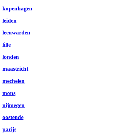
kopenhagen
leiden
leeuwarden
lille
londen
maastricht
mechelen
mons
nijmegen
oostende
parijs