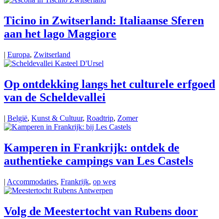
Ticino in Zwitserland: Italiaanse Sferen
aan het lago Maggiore
|
Europa
,
Zwitserland
Op ontdekking langs het culturele erfgoed
van de Scheldevallei
|
België
,
Kunst & Cultuur
,
Roadtrip
,
Zomer
Kamperen in Frankrijk: ontdek de
authentieke campings van Les Castels
|
Accommodaties
,
Frankrijk
,
op weg
Volg de Meestertocht van Rubens door