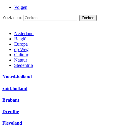
Volgen
Zoek naar:
Nederland
België
Europa
op Weg
Cultuur
Natuur
Stedentrip
Noord-holland
zuid-holland
Brabant
Drenthe
Flevoland