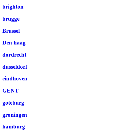
brighton
brugge
Brussel
Den haag
dordrecht
dusseldorf
eindhoven
GENT
goteburg
groningen
hamburg