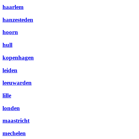
haarlem
hanzesteden
hoorn
hull
kopenhagen
leiden
leeuwarden
lille
londen
maastricht
mechelen