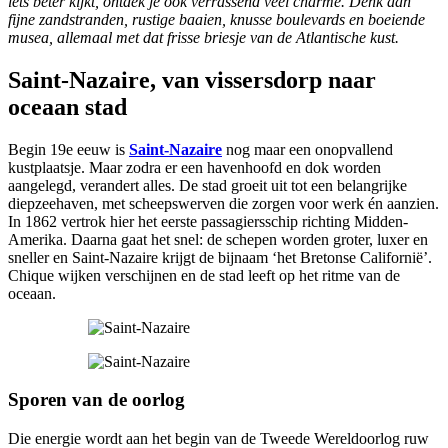
iets beter kijkt, ontdek je ook verrassend veel charme. Denk aan
fijne zandstranden, rustige baaien, knusse boulevards en boeiende
musea, allemaal met dat frisse briesje van de Atlantische kust.
Saint-Nazaire, van vissersdorp naar
oceaan stad
Begin 19e eeuw is
Saint-Nazaire
nog maar een onopvallend
kustplaatsje. Maar zodra er een havenhoofd en dok worden
aangelegd, verandert alles. De stad groeit uit tot een belangrijke
diepzeehaven, met scheepswerven die zorgen voor werk én aanzien.
In 1862 vertrok hier het eerste passagiersschip richting Midden-
Amerika. Daarna gaat het snel: de schepen worden groter, luxer en
sneller en Saint-Nazaire krijgt de bijnaam ‘het Bretonse Californië’.
Chique wijken verschijnen en de stad leeft op het ritme van de
oceaan.
Sporen van de oorlog
Die energie wordt aan het begin van de Tweede Wereldoorlog ruw