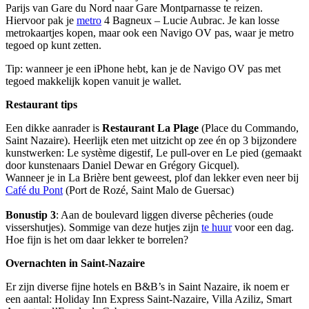
Parijs van Gare du Nord naar Gare Montparnasse te reizen.
Hiervoor pak je
metro
4 Bagneux – Lucie Aubrac. Je kan losse
metrokaartjes kopen, maar ook een Navigo OV pas, waar je metro
tegoed op kunt zetten.
Tip: wanneer je een iPhone hebt, kan je de Navigo OV pas met
tegoed makkelijk kopen vanuit je wallet.
Restaurant tips
Een dikke aanrader is
Restaurant La Plage
(Place du Commando,
Saint Nazaire). Heerlijk eten met uitzicht op zee én op 3 bijzondere
kunstwerken: Le système digestif, Le pull-over en Le pied (gemaakt
door kunstenaars Daniel Dewar en Grégory Gicquel).
Wanneer je in La Brière bent geweest, plof dan lekker even neer bij
Café du Pont
(Port de Rozé, Saint Malo de Guersac)
Bonustip 3
: Aan de boulevard liggen diverse pêcheries (oude
vissershutjes). Sommige van deze hutjes zijn
te huur
voor een dag.
Hoe fijn is het om daar lekker te borrelen?
Overnachten in Saint-Nazaire
Er zijn diverse fijne hotels en B&B’s in Saint Nazaire, ik noem er
een aantal: Holiday Inn Express Saint-Nazaire, Villa Aziliz, Smart