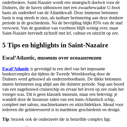
onderbroken. Saint-Nazaire wordt een strategisch doelwit voor de
Duitsers, die de haven uitbouwen met een zwaarbewaakte U-boot
basis als onderdeel van de Atlantikwall. Deze immense betonnen
basis is nog steeds te zien, als tastbare herinnering aan deze donkere
periode in de geschiedenis. Na de bevrijding blijkt 85% van de stad
verwoest. Van de grandeur van voorheen blijft weinig over, maar
Saint-Nazaire hervindt zichzelf met lef, cultuur en uitzicht op zee.
5 Tips en highlights in Saint-Nazaire
Escal’Atlantic, museum over oceaanreuzen
Escal’Atlantic
is gevestigd in een deel van het imposante
bunkercomplex dat tijdens de Tweede Wereldoorlog door de
Duitsers werd gebouwd als onderzeebootbasis. De dikke betonnen
muren herinneren nog altijd aan die duistere periode. Stap aan boord
van een nagebouwd cruiseschip en ervaar het leven op zee zoals het
vroeger was. Dit is geen klassiek museum, maar een beleving: je
wandelt door de luxueuze zalen van een trans-Atlantisch schip,
compleet met salons, machinekamers en uitzichtdekken. Ideaal voor
iedereen die geïnteresseerd is in maritieme geschiedenis en design.
Tip
: bezoek ook de onderzeeër die in hetzelfde complex ligt.