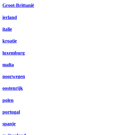
Groot-Brittanië
ierland
italie
kroatie
luxemburg
malta
noorwegen
oostenrijk
polen
portugal
spanje