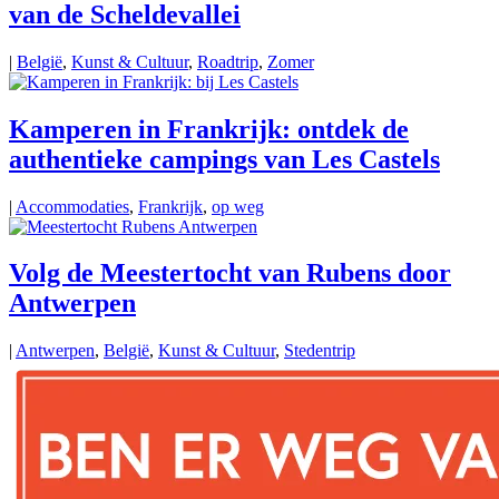
van de Scheldevallei
|
België
,
Kunst & Cultuur
,
Roadtrip
,
Zomer
Kamperen in Frankrijk: ontdek de
authentieke campings van Les Castels
|
Accommodaties
,
Frankrijk
,
op weg
Volg de Meestertocht van Rubens door
Antwerpen
|
Antwerpen
,
België
,
Kunst & Cultuur
,
Stedentrip