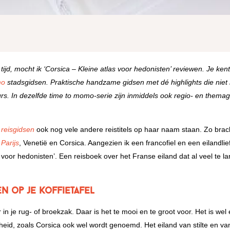
tijd, mocht ik ‘Corsica – Kleine atlas voor hedonisten’ reviewen. Je ken
mo
stadsgidsen. Praktische handzame gidsen met dé highlights die nie
urs. In dezelfde time to momo-serie zijn inmiddels ook regio- en thema
o
reisgidsen
ook nog vele andere reistitels op haar naam staan. Zo brac
,
Parijs
, Venetië en Corsica. Aangezien ik een francofiel en een eilandli
 voor hedonisten’. Een reisboek over het Franse eiland dat al veel te l
n op je koffietafel
r in je rug- of broekzak. Daar is het te mooi en te groot voor. Het is wel
heid, zoals Corsica ook wel wordt genoemd. Het eiland van stilte en van 