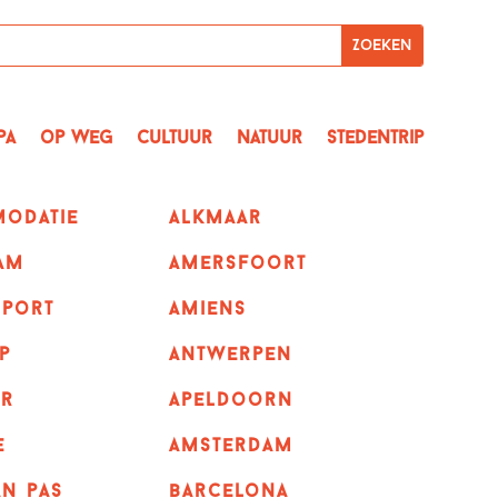
pa
op Weg
Cultuur
Natuur
Stedentrip
odatie
alkmaar
am
amersfoort
sport
amiens
p
Antwerpen
r
apeldoorn
e
Amsterdam
n pas
barcelona