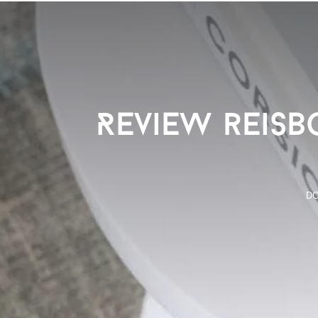
Review reisb
D