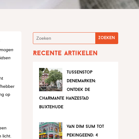
t
t mogen
Recente artikelen
gidsen
tussenstop
ht
denemarken:
efhebber
ontdek de
ang op
charmante hanzestad
buxtehude
van dim sum tot
 een
pekingeend: 4
licht.