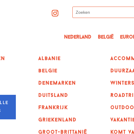
Nederland
België
Euro
en
albanie
Accomm
belgie
Duurza
denemarken
winter
duitsland
Roadtri
lle
frankrijk
outdoo
s
griekenland
vakanti
Groot-Brittanië
komt va