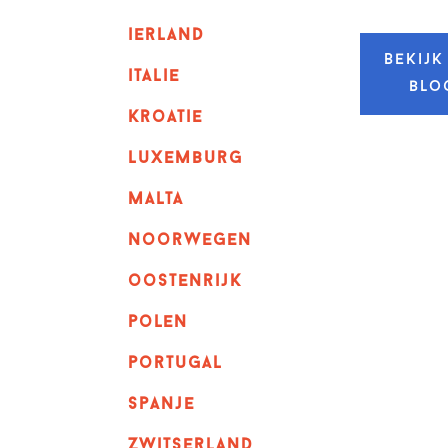
ierland
Bekijk
italie
blo
kroatie
luxemburg
malta
noorwegen
oostenrijk
polen
portugal
spanje
zwitserland