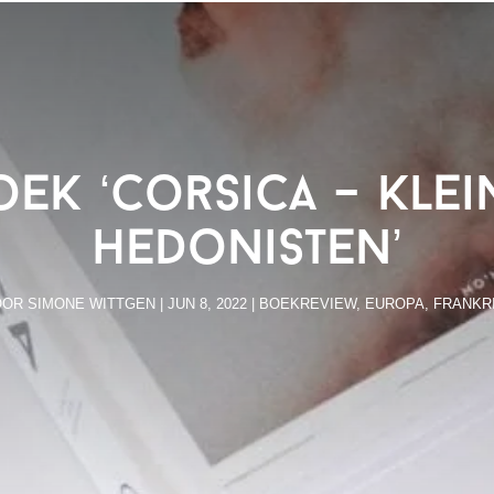
oek ‘Corsica – Klei
hedonisten’
OOR
SIMONE WITTGEN
|
JUN 8, 2022
|
BOEKREVIEW
,
EUROPA
,
FRANKR