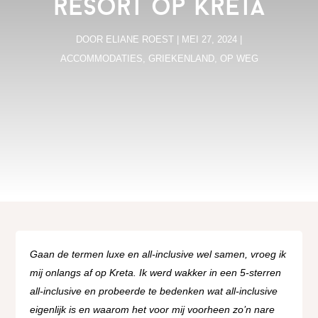
resort op Kreta
DOOR
ELIANE ROEST
|
MEI 27, 2024
|
ACCOMMODATIES
,
GRIEKENLAND
,
OP WEG
Gaan de termen luxe en all-inclusive wel samen, vroeg ik
mij onlangs af op Kreta. Ik werd wakker in een 5-sterren
all-inclusive en probeerde te bedenken wat all-inclusive
eigenlijk is en waarom het voor mij voorheen zo’n nare