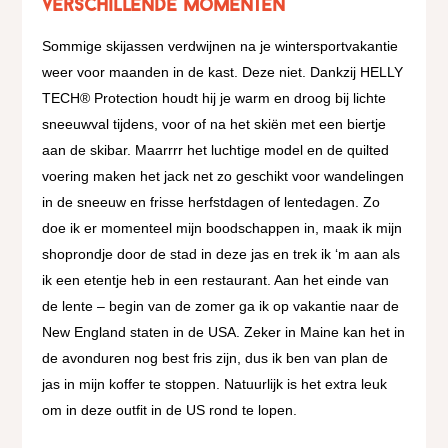
verschillende momenten
Sommige skijassen verdwijnen na je wintersportvakantie
weer voor maanden in de kast. Deze niet. Dankzij HELLY
TECH® Protection houdt hij je warm en droog bij lichte
sneeuwval tijdens, voor of na het skiën met een biertje
aan de skibar. Maarrrr het luchtige model en de quilted
voering maken het jack net zo geschikt voor wandelingen
in de sneeuw en frisse herfstdagen of lentedagen. Zo
doe ik er momenteel mijn boodschappen in, maak ik mijn
shoprondje door de stad in deze jas en trek ik ‘m aan als
ik een etentje heb in een restaurant. Aan het einde van
de lente – begin van de zomer ga ik op vakantie naar de
New England staten in de USA. Zeker in Maine kan het in
de avonduren nog best fris zijn, dus ik ben van plan de
jas in mijn koffer te stoppen. Natuurlijk is het extra leuk
om in deze outfit in de US rond te lopen.