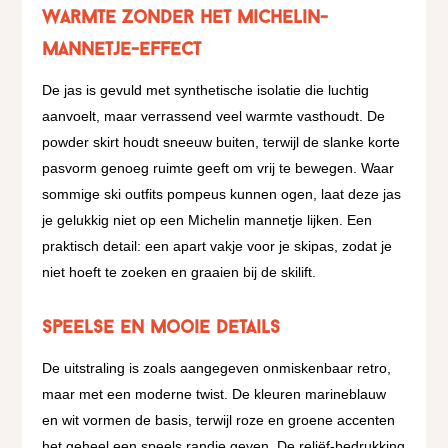
Warmte zonder het Michelin-
mannetje-effect
De jas is gevuld met synthetische isolatie die luchtig
aanvoelt, maar verrassend veel warmte vasthoudt. De
powder skirt houdt sneeuw buiten, terwijl de slanke korte
pasvorm genoeg ruimte geeft om vrij te bewegen. Waar
sommige ski outfits pompeus kunnen ogen, laat deze jas
je gelukkig niet op een Michelin mannetje lijken. Een
praktisch detail: een apart vakje voor je skipas, zodat je
niet hoeft te zoeken en graaien bij de skilift.
Speelse en mooie details
De uitstraling is zoals aangegeven onmiskenbaar retro,
maar met een moderne twist. De kleuren marineblauw
en wit vormen de basis, terwijl roze en groene accenten
het geheel een speels randje geven. De reliëf-bedrukking