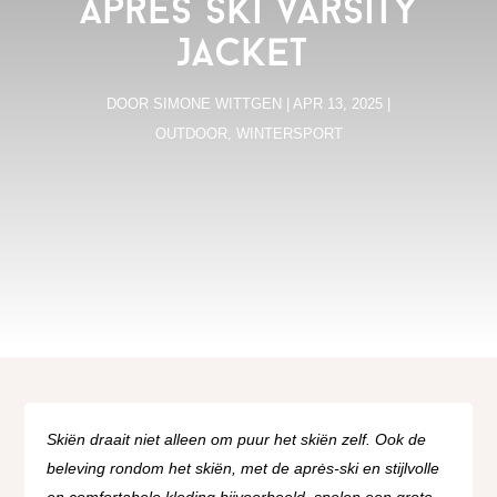
Après Ski Varsity
Jacket
DOOR
SIMONE WITTGEN
|
APR 13, 2025
|
OUTDOOR
,
WINTERSPORT
Skiën draait niet alleen om puur het skiën zelf. Ook de
beleving rondom het skiën, met de aprės-ski en stijlvolle
en comfortabele kleding bijvoorbeeld, spelen een grote