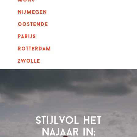
mons
nijmegen
oostende
parijs
rotterdam
Zwolle
Stijlvol het
najaar in;