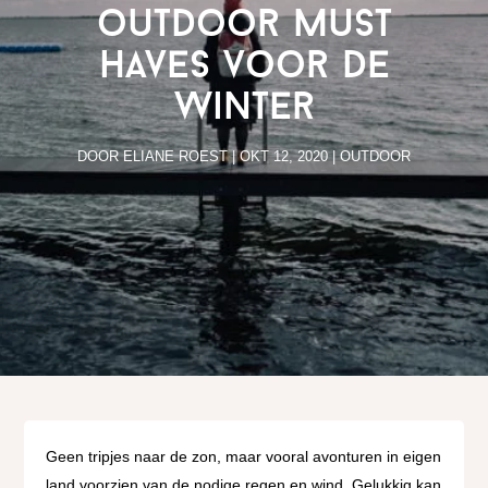
outdoor must
haves voor de
winter
DOOR
ELIANE ROEST
|
OKT 12, 2020
|
OUTDOOR
Geen tripjes naar de zon, maar vooral avonturen in eigen
land voorzien van de nodige regen en wind. Gelukkig kan