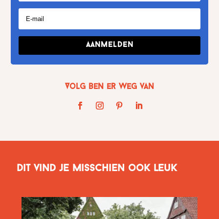
Aanmelden
Volg Ben er weg van
Dit vind je misschien ook leuk