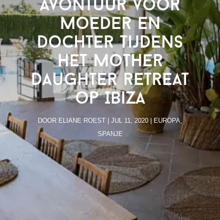
avontuur voor
moeder en
dochter tijdens
het Mother
Daughter retreat
op Ibiza
DOOR
ELIANE ROEST
|
JUL 11, 2020
|
EUROPA
,
SPANJE