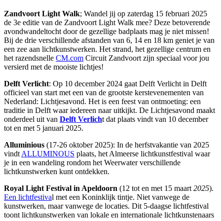
Zandvoort Light Walk
; Wandel jij op zaterdag 15 februari 2025
de 3e editie van de Zandvoort Light Walk mee? Deze betoverende
avondwandeltocht door de gezellige badplaats mag je niet missen!
Bij de drie verschillende afstanden van 6, 14 en 18 km geniet je van
een zee aan lichtkunstwerken. Het strand, het gezellige centrum en
het razendsnelle
CM.com
Circuit Zandvoort zijn speciaal voor jou
versierd met de mooiste lichtjes!
Delft Verlicht
: Op 10 december 2024 gaat Delft Verlicht in Delft
officieel van start met een van de grootste kerstevenementen van
Nederland: Lichtjesavond. Het is een feest van ontmoeting: een
traditie in Delft waar iedereen naar uitkijkt. De Lichtjesavond maakt
onderdeel uit van
Delft Verlich
t dat plaats vindt van 10 december
tot en met 5 januari 2025.
Alluminious
(17-26 oktober 2025): In de herfstvakantie van 2025
vindt
ALLUMINOUS
plaats, het Almeerse lichtkunstfestival waar
je in een wandeling rondom het Weerwater verschillende
lichtkunstwerken kunt ontdekken.
Royal Light Festival in Apeldoorn
(12 tot en met 15 maart
2025
).
Een lichtfestiva
l met een Koninklijk tintje. Niet vanwege de
kunstwerken, maar vanwege de locaties. Dit 5-daagse lichtfestival
toont lichtkunstwerken van lokale en internationale lichtkunstenaars