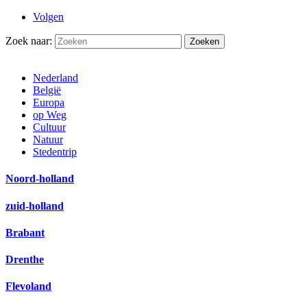
Volgen
Zoek naar:
Nederland
België
Europa
op Weg
Cultuur
Natuur
Stedentrip
Noord-holland
zuid-holland
Brabant
Drenthe
Flevoland