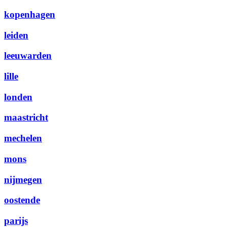
kopenhagen
leiden
leeuwarden
lille
londen
maastricht
mechelen
mons
nijmegen
oostende
parijs