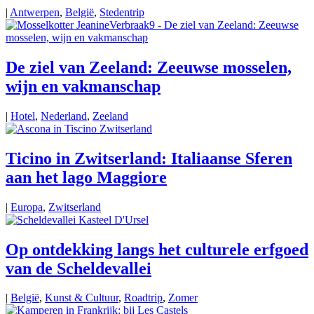
|
Antwerpen
,
België
,
Stedentrip
De ziel van Zeeland: Zeeuwse mosselen,
wijn en vakmanschap
|
Hotel
,
Nederland
,
Zeeland
Ticino in Zwitserland: Italiaanse Sferen
aan het lago Maggiore
|
Europa
,
Zwitserland
Op ontdekking langs het culturele erfgoed
van de Scheldevallei
|
België
,
Kunst & Cultuur
,
Roadtrip
,
Zomer