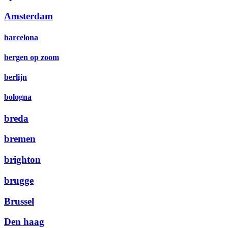
Amsterdam
barcelona
bergen op zoom
berlijn
bologna
breda
bremen
brighton
brugge
Brussel
Den haag