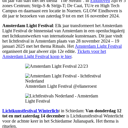
dit jaar van start met het thema “The Stream”. In
Eindhoven
zijn er 5
zones Centrum; Strijp-S & Strijp-T; De Caai, TU/e en High Tech
Campus en daarnaast een locatie in Nuenen. GLOW Eindhoven is
dit jaar te bezoeken van zaterdag 9 tot en met 16 november 2024.
Amsterdam Light Festival
: Elk jaar transformeert het Amsterdam
Light Festival de binnenstad van Amsterdam in een openluchtgalerij
met lichtkunstwerken van internationale kunstenaars. Dit jaar vindt
het lichtfestival in Amsterdam plaats van 28 november 2024 – 19
januari 2025 met het thema Rituals. Het
Amsterdam Light Festival
organiseert dit jaar alweer zijn 12e editie.
Tickets voor het
Amsterdam Light Festival koop je hier
.
Amsterdam Light Festival @elianeroest
Lichtkunstfestival Winterlich
t in Schiedam:
Van donderdag 12
tot en met zaterdag 14 december
is Lichtkunstfestival Winterlicht
voor de achtste keer in het Schiedamse Julianapark. Het thema is
rituelen.