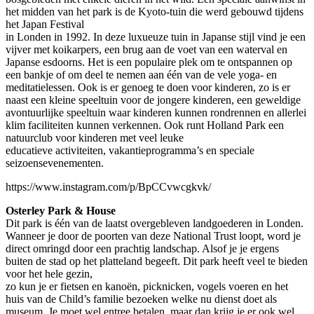
het midden van het park is de Kyoto-tuin die werd gebouwd tijdens
het Japan Festival
in Londen in 1992. In deze luxueuze tuin in Japanse stijl vind je een
vijver met koikarpers, een brug aan de voet van een waterval en
Japanse esdoorns. Het is een populaire plek om te ontspannen op
een bankje of om deel te nemen aan één van de vele yoga- en
meditatielessen. Ook is er genoeg te doen voor kinderen, zo is er
naast een kleine speeltuin voor de jongere kinderen, een geweldige
avontuurlijke speeltuin waar kinderen kunnen rondrennen en allerlei
klim faciliteiten kunnen verkennen. Ook runt Holland Park een
natuurclub voor kinderen met veel leuke
educatieve activiteiten, vakantieprogramma’s en speciale
seizoensevenementen.
https://www.instagram.com/p/BpCCvwcgkvk/
Osterley Park & House
Dit park is één van de laatst overgebleven landgoederen in Londen.
Wanneer je door de poorten van deze National Trust loopt, word je
direct omringd door een prachtig landschap. Alsof je je ergens
buiten de stad op het platteland begeeft. Dit park heeft veel te bieden
voor het hele gezin,
zo kun je er fietsen en kanoën, picknicken, vogels voeren en het
huis van de Child’s familie bezoeken welke nu dienst doet als
museum. Je moet wel entree betalen, maar dan krijg je er ook wel