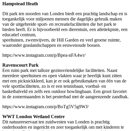
Hampstead Heath
Dit park ten noorden van Londen biedt een prachtig landschap en is
toegankelijk voor miljoenen mensen die dagelijks gebruik maken
van de uitgebreide sport- en recreatiefaciliteiten die het park te
bieden heeft. Er is bijvoorbeeld een dierentuin, een atletiekpiste, een
educatief centrum,
speeltuinen, zwemvijvers, de Hill Garden en veel groene ruimte,
waaronder graslandschappen en eeuwenoude bossen.
https://www.instagram.com/p/Bpea-nFA4wr/
Ravenscourt Park
Een ruim park met talloze gezinsvriendelijke faciliteiten. Naast
meerdere speeltuinen en open vlakten waar je heerlijk kunt zitten
met een picknickkleed, kan je er ook gebruikmaken van één van de
vele sportfaciliteiten, zo is er een tennisbaan, voetbal- en
basketbalveld en zelfs een outdoor bowlingbaan. Een groot favoriet
in de zomermaanden is het peuterbad met de aangrenzende zandbak.
https://www.instagram.com/p/BoTg5V5g9WJ/
WWT London Wetland Centre
Dit natuurreservaat ten zuidwesten van Londen is prachtig
onderhouden en ingericht en zeer toegankelijk om met kinderen te