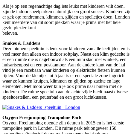
Als je op een regenachtige dag iets leuks met kinderen wilt doen,
zijn de indoor speelparken natuurlijk een groot succes. Kinderen zijn
er gek op: rondrennen, klimmen, glijden en spelletjes doen. London
kent meerdere van dit soort plekken waar je prima met het hele
gezin plezier kunt
beleven.
Snakes & Ladders
Deze binnen speeltuin is leuk voor kinderen van alle leeftijden en is
veel meer dan alleen een indoor softplay. Naast een klim gedeelte is
er een ruimte die is nagebouwd als een mini stad met winkels, een
huisartsenpost en een postkantoor. Aan de andere kant van de hal
vind je een racebaan waar kinderen op elektrische fietsen kunnen
rijden. Voor de kleintjes tot 5 jaar is er een speciale zone ingericht
waar ze kunnen kruipen, klimmen en glijden op zachte en lage
elementen. Met mooi weer kun je ook prima naar buiten met de
kinderen. De ruime speeltuin aan de achterzijde biedt naast diverse
speeltoestellen, een peuterbad en een groot luchtkussen.
Oxygen Freejumping Trampoline Park
Oxygen Freejumping opende zijn deuren in 2015 en is het eerste
trampoline park in Londen. Dit ruime park telt ongeveer 150
trampolines (inclusief de muren), een mega luchtzak om