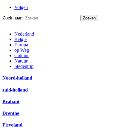
Volgen
Zoek naar:
Nederland
België
Europa
op Weg
Cultuur
Natuur
Stedentrip
Noord-holland
zuid-holland
Brabant
Drenthe
Flevoland