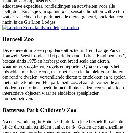
London Zoo organiseert veel
educatieve expedities, rondleidingen en activiteiten voor alle
leeftijden. En als je van spanning en sensatie houdt en wilt weten
wat er ’s nachts in het park met alle dieren gebeurt, boek dan een
nacht in de Gir Lion Lodges.
Hanwell Zoo
Deze dierentuin is een populaire attractie in Brent Lodge Park in
Hanwell, West Londen. Het park, bekend als het “Konijnenpark”,
bestaat sinds 1975 en herbergt een breed scala aan dieren,
waaronder zoogdieren, vogels en reptielen. Qua omvang is het
misschien niet heel groot, maar het is een leuke plek voor kinderen
om rond te dwalen, verschillende dieren te ontdekken en te spelen
met andere kinderen. Het park biedt zowel aan de voorzijde als
middenin een ruime speeltuin met klimtoestellen, een zandbak en
interactieve objecten waar ze eindeloos speelplezier
kunnen beleven.
Battersea Park Children’s Zoo
Na een wandeling in Battersea Park, kun je je bezoek fijn afsluiten
bij de dierentuin temidden vanhet pa rk. Gezien de samenstelling
van de dieren en educatieve programma’s zou je ook wel kunnen