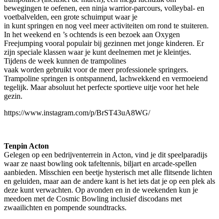
bewegingen te oefenen, een ninja warrior-parcours, volleybal- en
voetbalvelden, een grote schuimput waar je
in kunt springen en nog veel meer activiteiten om rond te stuiteren.
In het weekend en ’s ochtends is een bezoek aan Oxygen
Freejumping vooral populair bij gezinnen met jonge kinderen. Er
zijn speciale klassen waar je kunt deelnemen met je kleintjes.
Tijdens de week kunnen de trampolines
vaak worden gebruikt voor de meer professionele springers.
Trampoline springen is ontspannend, lachwekkend en vermoeiend
tegelijk. Maar absoluut het perfecte sportieve uitje voor het hele
gezin.
https://www.instagram.com/p/BrST43uA8WG/
Tenpin Acton
Gelegen op een bedrijventerrein in Acton, vind je dit speelparadijs
waar ze naast bowling ook tafeltennis, biljart en arcade-spellen
aanbieden. Misschien een beetje hysterisch met alle flitsende lichten
en geluiden, maar aan de andere kant is het iets dat je op een plek als
deze kunt verwachten. Op avonden en in de weekenden kun je
meedoen met de Cosmic Bowling inclusief discodans met
zwaailichten en pompende soundtracks.