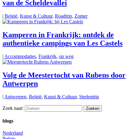
van de Scheldevallei
|
België
,
Kunst & Cultuur
,
Roadtrip
,
Zomer
Kamperen in Frankrijk: ontdek de
authentieke campings van Les Castels
|
Accommodaties
,
Frankrijk
,
op weg
Volg de Meestertocht van Rubens door
Antwerpen
|
Antwerpen
,
België
,
Kunst & Cultuur
,
Stedentrip
Zoek naar:
blogs
Nederland
Belgie