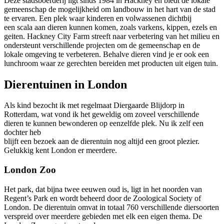
Deze stadsboerderij ligt sinds 1984 in Hackney en biedt de lokale
gemeenschap de mogelijkheid om landbouw in het hart van de stad
te ervaren. Een plek waar kinderen en volwassenen dichtbij
een scala aan dieren kunnen komen, zoals varkens, kippen, ezels en
geiten. Hackney City Farm streeft naar verbetering van het milieu en
ondersteunt verschillende projecten om de gemeenschap en de
lokale omgeving te verbeteren. Behalve dieren vind je er ook een
lunchroom waar ze gerechten bereiden met producten uit eigen tuin.
Dierentuinen in London
Als kind bezocht ik met regelmaat Diergaarde Blijdorp in
Rotterdam, wat vond ik het geweldig om zoveel verschillende
dieren te kunnen bewonderen op eenzelfde plek. Nu ik zelf een
dochter heb
blijft een bezoek aan de dierentuin nog altijd een groot plezier.
Gelukkig kent London er meerdere.
London Zoo
Het park, dat bijna twee eeuwen oud is, ligt in het noorden van
Regent’s Park en wordt beheerd door de Zoological Society of
London. De dierentuin omvat in totaal 760 verschillende diersoorten
verspreid over meerdere gebieden met elk een eigen thema. De