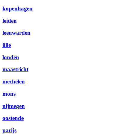
kopenhagen
leiden
leeuwarden
lille
londen
maastricht
mechelen
mons
nijmegen
oostende
parijs