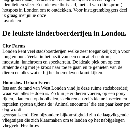
identiteit en sfeer. Een nieuwe thuisstad, met tal van (kids-proof)
hotspots in London om te ontdekken. Voor Instagrambloggers deel
ik graag met jullie onze
favorieten.
De leukste kinderboerderijen in London.
City Farms
Londen kent veel stadsboerderijen welke zeer toegankelijk zijn voor
jong en oud. Veelal in het bezit van een educatief centrum,
moestuin, lunchroom en speelterrein. De ideale plek om op een
stralende dag met je kroos naar toe te gaan en te genieten van de
dieren en alles wat er bij het boerenleven komt kijken.
Hounslow Urban Farm
Iets aan de rand van West Londen vind je deze ruime stadsboerderij
waar van alles te doen is. Zo kun je er dieren voeren, op een pony
rijden, klauteren op hooibalen, skelteren en zelfs kleine insecten en
reptielen spotten tijdens de ‘Animal encounter’ die een paar keer per
dag wordt
georganiseerd. Een bijzondere bijkomstigheid zijn de laagvliegende
vliegtuigen die zich klaarmaken om te landen op het nabijgelegen
vliegveld Heathrow