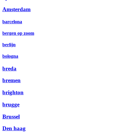
Amsterdam
barcelona
bergen op zoom
berlijn
bologna
breda
bremen
brighton
brugge
Brussel
Den haag