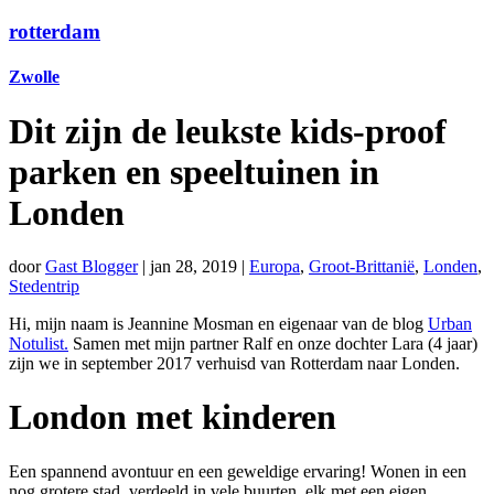
rotterdam
Zwolle
Dit zijn de leukste kids-proof
parken en speeltuinen in
Londen
door
Gast Blogger
|
jan 28, 2019
|
Europa
,
Groot-Brittanië
,
Londen
,
Stedentrip
Hi, mijn naam is Jeannine Mosman en eigenaar van de blog
Urban
Notulist.
Samen met mijn partner Ralf en onze dochter Lara (4 jaar)
zijn we in september 2017 verhuisd van Rotterdam naar Londen.
London met kinderen
Een spannend avontuur en een geweldige ervaring! Wonen in een
nog grotere stad, verdeeld in vele buurten, elk met een eigen