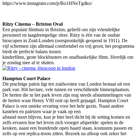
https://www.instagram.com/p/Bo1HNeTgdko/
Ritzy Cinema – Brixton Oval
Een populair filmhuis in Brixton, geliefd om zijn vriendelijke
personeel en laagdrempelige sfeer. Ritzy is één van de oudste
bioscopen in Zuid-Londen (oorspronkelijk geopend in 1911). De
vijf schermen zijn allemaal comfortabel en vrij groot, het programma
biedt de perfecte balans tussen
kinderfilms, grote blockbusters en onafhankelijke films. Heerlijk om
je zondag mee af te sluiten.
Hampton Court Palace
Dit prachtige paleis ligt ten zuidwesten van Londen bestaat uit een
park van 304 hectare, vele tuinen en verschillende binnenplaatsen.
De herten die in het park leven zijn nog steeds afstammelingen van
de herten waar Henry VIII ooit op heeft gejaagd. Hampton Court
Palace is een unieke ervaring voor het hele gezin. Naast andere
kastelen en paleizen waar je vaak op een
afstand moet blijven, kun je hier heel dicht bij de setting komen en
zelfs ervaren hoe het leven zich vroeger afspeelde: spelen in de
keuken, naast een brandende open haard staan, kostuums passen en
zelfs op een replica-troon zitten. Bezoek na afloop ook zeker het