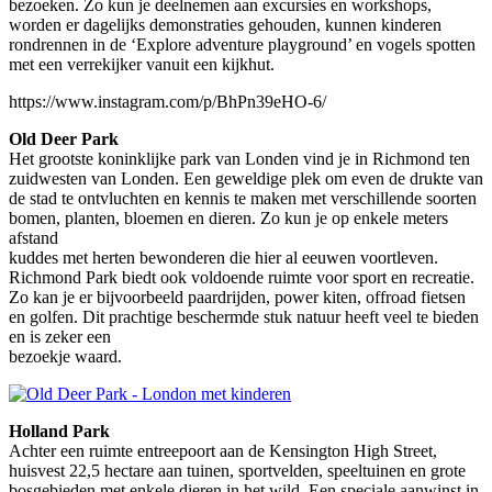
bezoeken. Zo kun je deelnemen aan excursies en workshops,
worden er dagelijks demonstraties gehouden, kunnen kinderen
rondrennen in de ‘Explore adventure playground’ en vogels spotten
met een verrekijker vanuit een kijkhut.
https://www.instagram.com/p/BhPn39eHO-6/
Old Deer Park
Het grootste koninklijke park van Londen vind je in Richmond ten
zuidwesten van Londen. Een geweldige plek om even de drukte van
de stad te ontvluchten en kennis te maken met verschillende soorten
bomen, planten, bloemen en dieren. Zo kun je op enkele meters
afstand
kuddes met herten bewonderen die hier al eeuwen voortleven.
Richmond Park biedt ook voldoende ruimte voor sport en recreatie.
Zo kan je er bijvoorbeeld paardrijden, power kiten, offroad fietsen
en golfen. Dit prachtige beschermde stuk natuur heeft veel te bieden
en is zeker een
bezoekje waard.
Holland Park
Achter een ruimte entreepoort aan de Kensington High Street,
huisvest 22,5 hectare aan tuinen, sportvelden, speeltuinen en grote
bosgebieden met enkele dieren in het wild. Een speciale aanwinst in