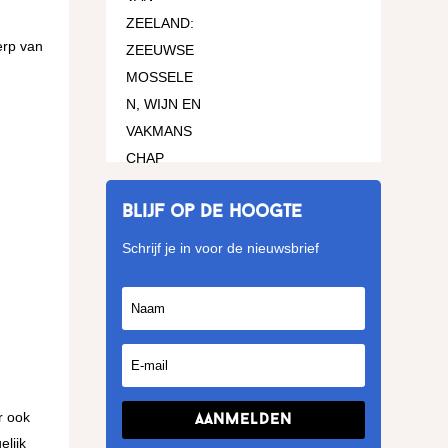
erp van
Blijf op de hoogte
Schrijf je in voor de nieuwsbrief
r ook
Aanmelden
elijk