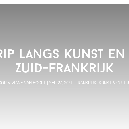
ip langs kunst en
Zuid-Frankrijk
OOR
VIVIANE VAN HOOFT
|
SEP 27, 2021
|
FRANKRIJK
,
KUNST & CULTU