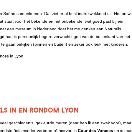
en Saône samenkomen. Dat ziet er al best indrukwekkend uit. Het ontw
wat staat voor het bekende en het onbekende, wat goed past bij een
 met een museum in Nederland doet het me denken aan Naturalis
d had ik persoonlijk hogere verwachtingen van de buitenkant van het
e gaan bekijken (binnen en buiten) en zeker ook leuk met kinderen.
els in en rondom Lyon
, veel geschiedenis, gekleurde muren (daar heb ik een zwak voor), maa
endste (iets minder verborgen) hiervan is
Cour des Voraces
en is mog