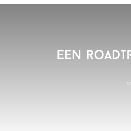
Een roadtr
D