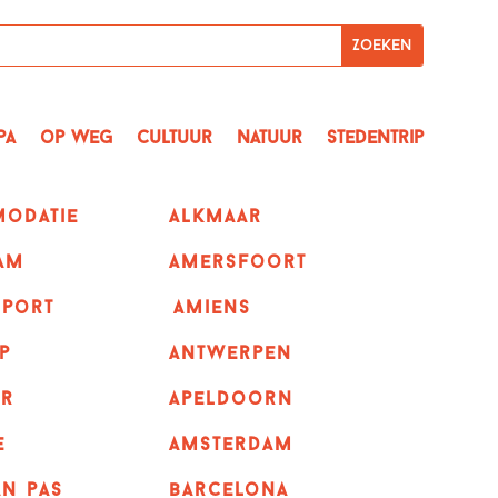
pa
op Weg
Cultuur
Natuur
Stedentrip
odatie
alkmaar
am
amersfoort
sport
amiens
p
Antwerpen
r
apeldoorn
e
Amsterdam
n pas
barcelona