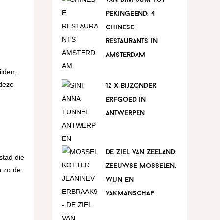
van dim sum tot
pekingeend: 4
chinese
restaurants in
amsterdam
ilden,
 deze
12 x bijzonder
erfgoed in
antwerpen
de ziel van zeeland:
stad die
zeeuwse mosselen,
n zo de
wijn en
vakmanschap