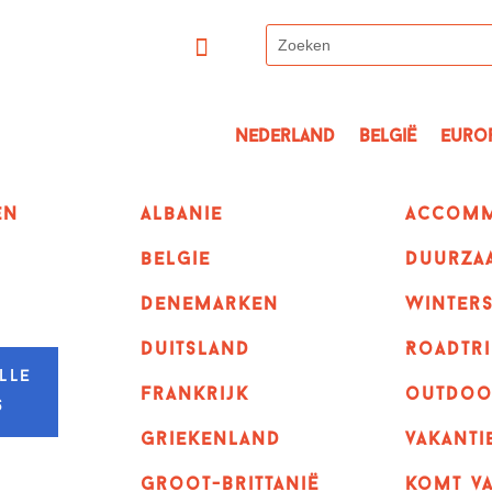
Nederland
België
Euro
en
albanie
Accomm
belgie
Duurza
denemarken
winter
duitsland
Roadtri
lle
frankrijk
outdoo
s
griekenland
vakanti
Groot-Brittanië
komt va