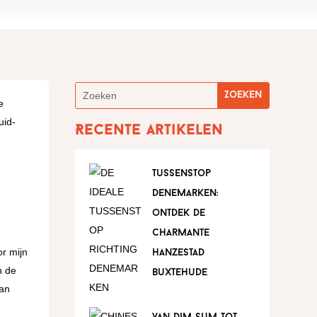
e
uid-
Recente artikelen
tussenstop
denemarken:
ontdek de
charmante
or mijn
hanzestad
n de
buxtehude
aan