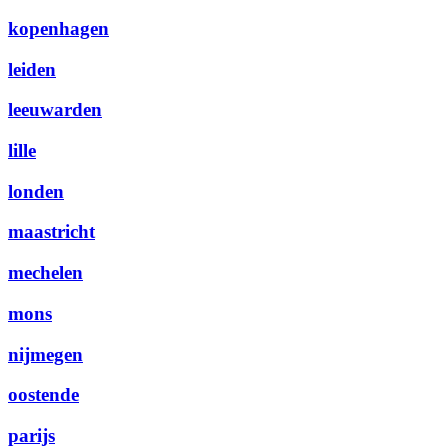
kopenhagen
leiden
leeuwarden
lille
londen
maastricht
mechelen
mons
nijmegen
oostende
parijs