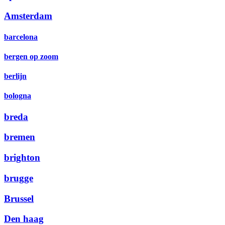
Amsterdam
barcelona
bergen op zoom
berlijn
bologna
breda
bremen
brighton
brugge
Brussel
Den haag