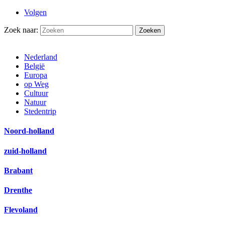
Volgen
Zoek naar:
Nederland
België
Europa
op Weg
Cultuur
Natuur
Stedentrip
Noord-holland
zuid-holland
Brabant
Drenthe
Flevoland