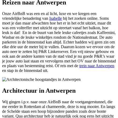
Reizen naar Antwerpen
Onze AirBnB was een en al licht, luxe en we kregen een
vriendelijke benadering van
Isabelle
bij het zoeken online. Soms
moet je dan maar afwachten hoe het er in het echt uitziet, maar dit
was een voltreffer met uitzicht op streetart vanaf het balkon, hoe
leuk is dat! En in de buurt van hele leuke cafeetjes zoals Kaffeenini,
Wasbar en de leuke winkeltjes rondom de Nationalestraat. De auto
parkeren in de binnenstad kan altijd. Echter hadden wij geen zin om
elke drie uur de meter bij te vullen. Daarom kozen we ervoor om de
auto neer te zetten bij P&R Linkeroever. Een vrij nieuw gebouw en
ook aan de andere kanten van de stad vind je nu goede P&R’s waar
je jouw auto laat staan en vervolgens met het OV naar de binnenstad
en plaats van bestemming reist. Of reis met de
trein naar Antwerpen
en stap in de binnenstad uit.
Architectuur in Antwerpen
Wij gingen i.p.v. naar onze AirBnB naar de voetgangerstunnel, die
me eerder in Rotterdam al charmeerde, deze is nog mooier. En langs
de Schelde staan een hoop bijzondere panden zoals deze bonte
variant. Qua architectuur heb je natuurlijk ook nog eens het uitzicht