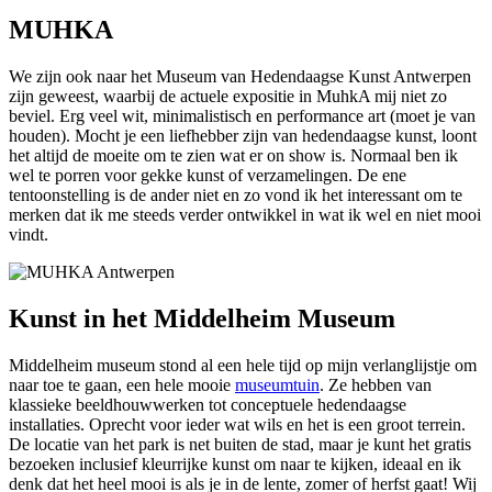
MUHKA
We zijn ook naar het Museum van Hedendaagse Kunst Antwerpen
zijn geweest, waarbij de actuele expositie in MuhkA mij niet zo
beviel. Erg veel wit, minimalistisch en performance art (moet je van
houden). Mocht je een liefhebber zijn van hedendaagse kunst, loont
het altijd de moeite om te zien wat er on show is. Normaal ben ik
wel te porren voor gekke kunst of verzamelingen. De ene
tentoonstelling is de ander niet en zo vond ik het interessant om te
merken dat ik me steeds verder ontwikkel in wat ik wel en niet mooi
vindt.
Kunst in het Middelheim Museum
Middelheim museum stond al een hele tijd op mijn verlanglijstje om
naar toe te gaan, een hele mooie
museumtuin
. Ze hebben van
klassieke beeldhouwwerken tot conceptuele hedendaagse
installaties. Oprecht voor ieder wat wils en het is een groot terrein.
De locatie van het park is net buiten de stad, maar je kunt het gratis
bezoeken inclusief kleurrijke kunst om naar te kijken, ideaal en ik
denk dat het heel mooi is als je in de lente, zomer of herfst gaat! Wij