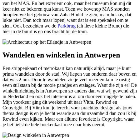
van het MAS. En het exterieur ook, maar het museum kon mij dit
keer niet zo bekoren qua kunst. Toen we bovenop MAS stonden
hoopten we het gebouw van Zaha Hadid te zien, maar helaas, dat
lukte niet. Dan toch maar lopen, want dat is een spektakel om te
zien. Ook bezochten we de
Parkbrug
(ah lieve kleine Brune) die
hier in de buurt is en ons bracht bij de tram.
Wandelen en winkelen in Antwerpen
Een strippenkaart of metrokaart kan natuurlijk altijd, maar je kunt
prima wandelen door de stad. Wij liepen van onderen daar boven en
dat was 2 uur. Door te wandelen zie je veel meer en kun je rustig
even stil staan bij de mooie pandjes en etalages. Want die zijn er! De
winkelinrichting is in Antwerpen zo anders dan wat wij gewend zijn
in Nederland en ook het interieur is al om door een ringetje te halen.
Mijn voorkeur ging dit weekend uit naar Vitra, Rewind en
Copyright. Bij Vitra kun je terecht voor prachtige design, als jouw
thema design is en je hecht waarde aan duurzaamheid dan zou ik bij
Rewind even kijken. Maar een alltime favoriete is Copyright, waar
je het liefst de hele boekenkast mee naar huis neemt.