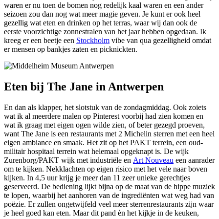
waren er nu toen de bomen nog redelijk kaal waren en een ander
seizoen zou dan nog wat meer magie geven. Je kunt er ook heel
gezellig wat eten en drinken op het terras, waar wij dan ook de
eerste voorzichtige zonnestralen van het jaar hebben opgedaan. Ik
kreeg er een beetje een
Stockholm
vibe van qua gezelligheid omdat
er mensen op bankjes zaten en picknickten.
Eten bij The Jane in Antwerpen
En dan als klapper, het slotstuk van de zondagmiddag. Ook zoiets
wat ik al meerdere malen op Pinterest voorbij had zien komen en
wat ik graag met eigen ogen wilde zien, of beter gezegd proeven,
want The Jane is een restaurants met 2 Michelin sterren met een heel
eigen ambiance en smaak. Het zit op het PAKT terrein, een oud-
militair hospitaal terrein wat helemaal opgeknapt is. De wijk
Zurenborg/PAKT wijk met industriële en
Art Nouveau
een aanrader
om te kijken. Nekklachten op eigen risico met het vele naar boven
kijken. In 4,5 uur krijg je meer dan 11 zeer unieke gerechtjes
geserveerd. De bediening lijkt bijna op de maat van de hippe muziek
te lopen, waarbij het aanhoren van de ingrediënten wat weg had van
poëzie. Er zullen ongetwijfeld veel meer sterrenrestaurants zijn waar
je heel goed kan eten. Maar dit pand èn het kijkje in de keuken,