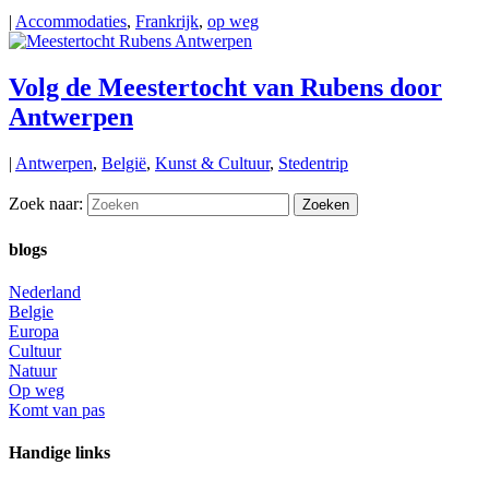
|
Accommodaties
,
Frankrijk
,
op weg
Volg de Meestertocht van Rubens door
Antwerpen
|
Antwerpen
,
België
,
Kunst & Cultuur
,
Stedentrip
Zoek naar:
blogs
Nederland
Belgie
Europa
Cultuur
Natuur
Op weg
Komt van pas
Handige links