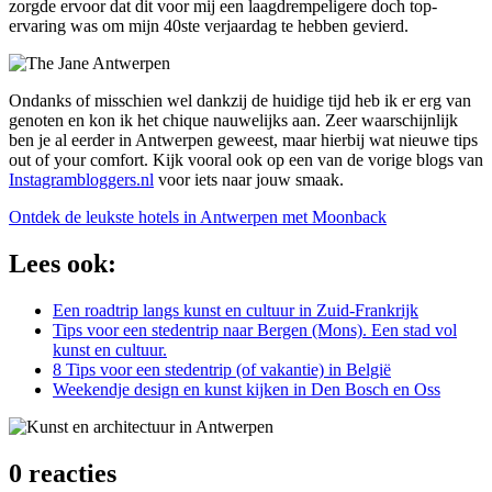
zorgde ervoor dat dit voor mij een laagdrempeligere doch top-
ervaring was om mijn 40ste verjaardag te hebben gevierd.
Ondanks of misschien wel dankzij de huidige tijd heb ik er erg van
genoten en kon ik het chique nauwelijks aan. Zeer waarschijnlijk
ben je al eerder in Antwerpen geweest, maar hierbij wat nieuwe tips
out of your comfort. Kijk vooral ook op een van de
vorige blogs
van
Instagrambloggers.nl
voor iets naar jouw smaak.
Ontdek de leukste hotels in Antwerpen met Moonback
Lees ook:
Een roadtrip langs kunst en cultuur in Zuid-Frankrijk
Tips voor een stedentrip naar Bergen (Mons). Een stad vol
kunst en cultuur.
8 Tips voor een stedentrip (of vakantie) in België
Weekendje design en kunst kijken in Den Bosch en Oss
0 reacties