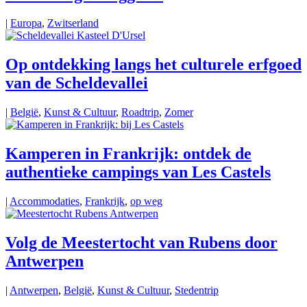
|
Europa
,
Zwitserland
Op ontdekking langs het culturele erfgoed
van de Scheldevallei
|
België
,
Kunst & Cultuur
,
Roadtrip
,
Zomer
Kamperen in Frankrijk: ontdek de
authentieke campings van Les Castels
|
Accommodaties
,
Frankrijk
,
op weg
Volg de Meestertocht van Rubens door
Antwerpen
|
Antwerpen
,
België
,
Kunst & Cultuur
,
Stedentrip