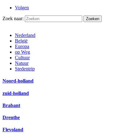
Volgen
Zoek naar:
Nederland
België
Europa
op Weg
Cultuur
Natuur
Stedentrip
Noord-holland
zuid-holland
Brabant
Drenthe
Flevoland