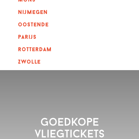
mons
nijmegen
oostende
parijs
rotterdam
Zwolle
Goedkope
vliegtickets