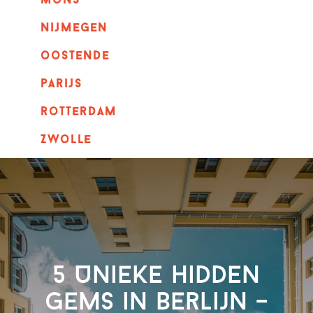
mons
nijmegen
oostende
parijs
rotterdam
Zwolle
5 Unieke hidden
gems in Berlijn –