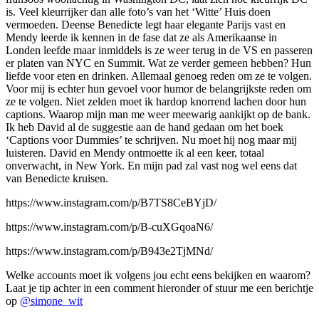
is. Veel kleurrijker dan alle foto’s van het ‘Witte’ Huis doen
vermoeden. Deense Benedicte legt haar elegante Parijs vast en
Mendy leerde ik kennen in de fase dat ze als Amerikaanse in
Londen leefde maar inmiddels is ze weer terug in de VS en passeren
er platen van NYC en Summit. Wat ze verder gemeen hebben? Hun
liefde voor eten en drinken. Allemaal genoeg reden om ze te volgen.
Voor mij is echter hun gevoel voor humor de belangrijkste reden om
ze te volgen. Niet zelden moet ik hardop knorrend lachen door hun
captions. Waarop mijn man me weer meewarig aankijkt op de bank.
Ik heb David al de suggestie aan de hand gedaan om het boek
‘Captions voor Dummies’ te schrijven. Nu moet hij nog maar mij
luisteren. David en Mendy ontmoette ik al een keer, totaal
onverwacht, in New York. En mijn pad zal vast nog wel eens dat
van Benedicte kruisen.
https://www.instagram.com/p/B7TS8CeBYjD/
https://www.instagram.com/p/B-cuXGqoaN6/
https://www.instagram.com/p/B943e2TjMNd/
Welke accounts moet ik volgens jou echt eens bekijken en waarom?
Laat je tip achter in een comment hieronder of stuur me een berichtje
op
@simone_wit