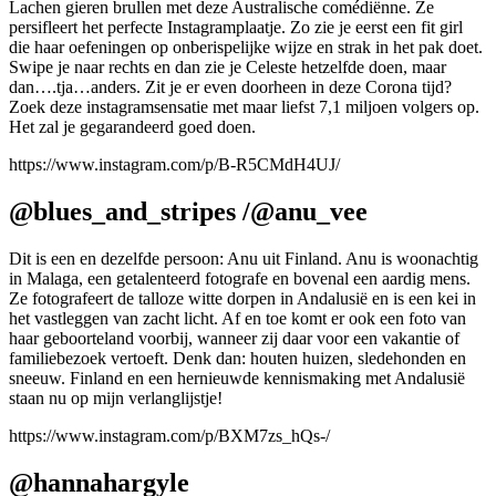
Lachen gieren brullen met deze Australische comédiënne. Ze
persifleert het perfecte Instagramplaatje. Zo zie je eerst een fit girl
die haar oefeningen op onberispelijke wijze en strak in het pak doet.
Swipe je naar rechts en dan zie je Celeste hetzelfde doen, maar
dan….tja…anders. Zit je er even doorheen in deze Corona tijd?
Zoek deze instagramsensatie met maar liefst 7,1 miljoen volgers op.
Het zal je gegarandeerd goed doen.
https://www.instagram.com/p/B-R5CMdH4UJ/
@blues_and_stripes /@anu_vee
Dit is een en dezelfde persoon: Anu uit Finland. Anu is woonachtig
in Malaga, een getalenteerd fotografe en bovenal een aardig mens.
Ze fotografeert de talloze witte dorpen in Andalusië en is een kei in
het vastleggen van zacht licht. Af en toe komt er ook een foto van
haar geboorteland voorbij, wanneer zij daar voor een vakantie of
familiebezoek vertoeft. Denk dan: houten huizen, sledehonden en
sneeuw. Finland en een hernieuwde kennismaking met Andalusië
staan nu op mijn verlanglijstje!
https://www.instagram.com/p/BXM7zs_hQs-/
@hannahargyle