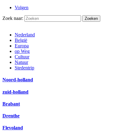
Volgen
Zoek naar:
Nederland
België
Europa
op Weg
Cultuur
Natuur
Stedentrip
Noord-holland
zuid-holland
Brabant
Drenthe
Flevoland