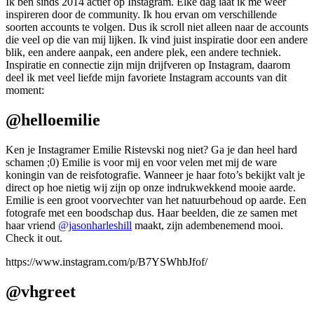
Ik ben sinds 2014 actief op Instagram. Elke dag laat ik me weer
inspireren door de community. Ik hou ervan om verschillende
soorten accounts te volgen. Dus ik scroll niet alleen naar de accounts
die veel op die van mij lijken. Ik vind juist inspiratie door een andere
blik, een andere aanpak, een andere plek, een andere techniek.
Inspiratie en connectie zijn mijn drijfveren op Instagram, daarom
deel ik met veel liefde mijn favoriete Instagram accounts van dit
moment:
@helloemilie
Ken je Instagramer Emilie Ristevski nog niet? Ga je dan heel hard
schamen ;0) Emilie is voor mij en voor velen met mij de ware
koningin van de reisfotografie. Wanneer je haar foto’s bekijkt valt je
direct op hoe nietig wij zijn op onze indrukwekkend mooie aarde.
Emilie is een groot voorvechter van het natuurbehoud op aarde. Een
fotografe met een boodschap dus. Haar beelden, die ze samen met
haar vriend
@jasonharleshill
maakt, zijn adembenemend mooi.
Check it out.
https://www.instagram.com/p/B7YSWhbJfof/
@vhgreet