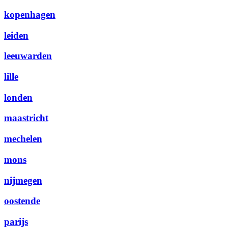
kopenhagen
leiden
leeuwarden
lille
londen
maastricht
mechelen
mons
nijmegen
oostende
parijs