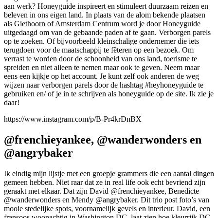
aan werk? Honeyguide inspireert en stimuleert duurzaam reizen en
beleven in ons eigen land. In plaats van de alom bekende plaatsen
als Giethoorn of Amsterdam Centrum word je door Honeyguide
uitgedaagd om van de gebaande paden af te gaan. Verborgen parels
op te zoeken. Of bijvoorbeeld kleinschalige ondernemer die iets
terugdoen voor de maatschappij te fêteren op een bezoek. Om
verrast te worden door de schoonheid van ons land, toerisme te
spreiden en niet alleen te nemen maar ook te geven. Neem maar
eens een kijkje op het account. Je kunt zelf ook anderen de weg
wijzen naar verborgen parels door de hashtag #heyhoneyguide te
gebruiken en/ of je in te schrijven als honeyguide op de site. Ik zie je
daar!
https://www.instagram.com/p/B-Pr4krDnBX
@frenchieyankee, @wanderwonders en
@angrybaker
Ik eindig mijn lijstje met een groepje grammers die een aantal dingen
gemeen hebben. Niet raar dat ze in real life ook echt bevriend zijn
geraakt met elkaar. Dat zijn David @frenchieyankee, Benedicte
@wanderwonders en Mendy @angrybaker. Dit trio post foto’s van
mooie stedelijke spots, voornamelijk gevels en interieur. David, een
fransoos woonachtig in Washington DC, laat zien hoe kleurrijk DC