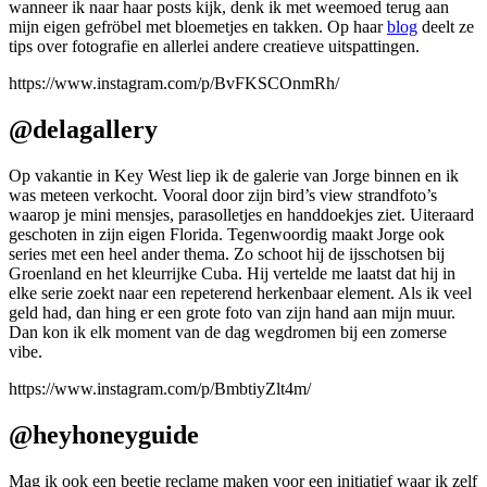
wanneer ik naar haar posts kijk, denk ik met weemoed terug aan
mijn eigen gefröbel met bloemetjes en takken. Op haar
blog
deelt ze
tips over fotografie en allerlei andere creatieve uitspattingen.
https://www.instagram.com/p/BvFKSCOnmRh/
@delagallery
Op vakantie in Key West liep ik de galerie van Jorge binnen en ik
was meteen verkocht. Vooral door zijn bird’s view strandfoto’s
waarop je mini mensjes, parasolletjes en handdoekjes ziet. Uiteraard
geschoten in zijn eigen Florida. Tegenwoordig maakt Jorge ook
series met een heel ander thema. Zo schoot hij de ijsschotsen bij
Groenland en het kleurrijke Cuba. Hij vertelde me laatst dat hij in
elke serie zoekt naar een repeterend herkenbaar element. Als ik veel
geld had, dan hing er een grote foto van zijn hand aan mijn muur.
Dan kon ik elk moment van de dag wegdromen bij een zomerse
vibe.
https://www.instagram.com/p/BmbtiyZlt4m/
@heyhoneyguide
Mag ik ook een beetje reclame maken voor een initiatief waar ik zelf