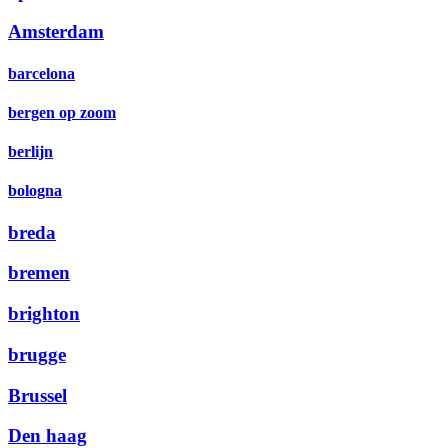
Amsterdam
barcelona
bergen op zoom
berlijn
bologna
breda
bremen
brighton
brugge
Brussel
Den haag