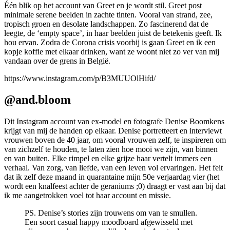
Één blik op het account van Greet en je wordt stil. Greet post
minimale serene beelden in zachte tinten. Vooral van strand, zee,
tropisch groen en desolate landschappen. Zo fascinerend dat de
leegte, de ‘empty space’, in haar beelden juist de betekenis geeft. Ik
hou ervan. Zodra de Corona crisis voorbij is gaan Greet en ik een
kopje koffie met elkaar drinken, want ze woont niet zo ver van mij
vandaan over de grens in België.
https://www.instagram.com/p/B3MUUOlHifd/
@and.bloom
Dit Instagram account van ex-model en fotografe Denise Boomkens
krijgt van mij de handen op elkaar. Denise portretteert en interviewt
vrouwen boven de 40 jaar, om vooral vrouwen zelf, te inspireren om
van zichzelf te houden, te laten zien hoe mooi we zijn, van binnen
en van buiten. Elke rimpel en elke grijze haar vertelt immers een
verhaal. Van zorg, van liefde, van een leven vol ervaringen. Het feit
dat ik zelf deze maand in quarantaine mijn 50e verjaardag vier (het
wordt een knalfeest achter de geraniums ;0) draagt er vast aan bij dat
ik me aangetrokken voel tot haar account en missie.
PS. Denise’s stories zijn trouwens om van te smullen.
Een soort casual happy moodboard afgewisseld met