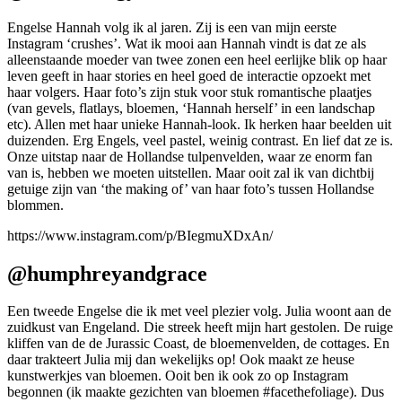
Engelse Hannah volg ik al jaren. Zij is een van mijn eerste
Instagram ‘crushes’. Wat ik mooi aan Hannah vindt is dat ze als
alleenstaande moeder van twee zonen een heel eerlijke blik op haar
leven geeft in haar stories en heel goed de interactie opzoekt met
haar volgers. Haar foto’s zijn stuk voor stuk romantische plaatjes
(van gevels, flatlays, bloemen, ‘Hannah herself’ in een landschap
etc). Allen met haar unieke Hannah-look. Ik herken haar beelden uit
duizenden. Erg Engels, veel pastel, weinig contrast. En lief dat ze is.
Onze uitstap naar de Hollandse tulpenvelden, waar ze enorm fan
van is, hebben we moeten uitstellen. Maar ooit zal ik van dichtbij
getuige zijn van ‘the making of’ van haar foto’s tussen Hollandse
blommen.
https://www.instagram.com/p/BIegmuXDxAn/
@humphreyandgrace
Een tweede Engelse die ik met veel plezier volg. Julia woont aan de
zuidkust van Engeland. Die streek heeft mijn hart gestolen. De ruige
kliffen van de de Jurassic Coast, de bloemenvelden, de cottages. En
daar trakteert Julia mij dan wekelijks op! Ook maakt ze heuse
kunstwerkjes van bloemen. Ooit ben ik ook zo op Instagram
begonnen (ik maakte gezichten van bloemen #facethefoliage). Dus