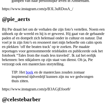
glimpen van haar persoonlijke leven in Amsterdam.
https://www.instagram.com/p/B3L3uRDosA_/
@pie_aerts
Bij Pie draait het om de verhalen die zijn foto’s vertellen. Noem een
uithoek op de wereld en hij is er geweest. Hij gaat van de gebaande
paden af en dompelt zich helemaal onder in cultuur en natuur. Dat
voel je in zijn foto’s en resoneert met mijn behoefte om calm spots
en plekken ‘off the beaten track’ op te zoeken. Pie maakte
reportages voor gerenommeerde reisbladen en publiceerde ook het
fotoboek “Tales from the roads less traveled’. Ik zal het eerlijk
bekennen: ben stikjaloers op zijn staat van dienst. Oh ja, Pie
verzorgt ook een masterclass storytelling.
TIP: Het
boek
en de masterclass zouden zomaar
inspirerend tijdverdrijf kunnen zijn nu we gedwongen
thuis zitten.
https://www.instagram.com/p/B3AGjEfoor8/
@celestebarber