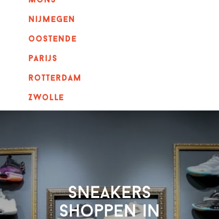
mons
nijmegen
oostende
parijs
rotterdam
Zwolle
Sneakers
shoppen in