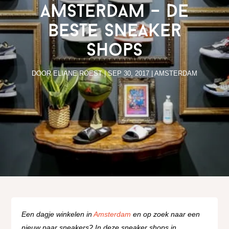
Amsterdam – de
beste sneaker
shops
DOOR
ELIANE ROEST
|
SEP 30, 2017
|
AMSTERDAM
Een dagje winkelen in
Amsterdam
en op zoek naar een
nieuw paar sneakers? In deze sneaker shops in