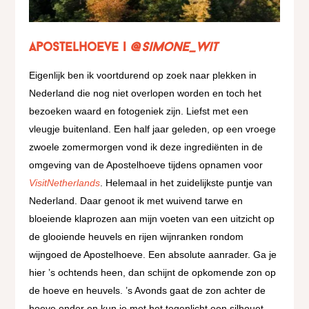
Apostelhoeve |
@simone_wit
Eigenlijk ben ik voortdurend op zoek naar plekken in
Nederland die nog niet overlopen worden en toch het
bezoeken waard en fotogeniek zijn. Liefst met een
vleugje buitenland. Een half jaar geleden, op een vroege
zwoele zomermorgen vond ik deze ingrediënten in de
omgeving van de Apostelhoeve tijdens opnamen voor
VisitNetherlands
. Helemaal in het zuidelijkste puntje van
Nederland. Daar genoot ik met wuivend tarwe en
bloeiende klaprozen aan mijn voeten van een uitzicht op
de glooiende heuvels en rijen wijnranken rondom
wijngoed de Apostelhoeve. Een absolute aanrader. Ga je
hier ’s ochtends heen, dan schijnt de opkomende zon op
de hoeve en heuvels. ’s Avonds gaat de zon achter de
hoeve onder en kun je met het tegenlicht een silhouet