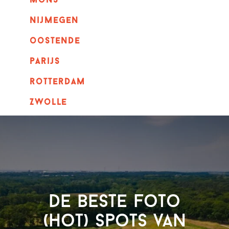
mons
nijmegen
oostende
parijs
rotterdam
Zwolle
De beste foto
(hot) spots van