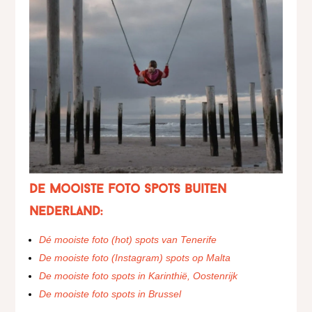
De mooiste foto spots buiten
Nederland:
Dé mooiste foto (hot) spots van Tenerife
De mooiste foto (Instagram) spots op Malta
De mooiste foto spots in Karinthië, Oostenrijk
De mooiste foto spots in Brussel