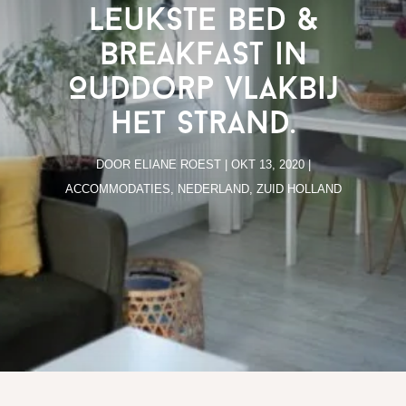
leukste bed &
breakfast in
Ouddorp vlakbij
het strand.
DOOR
ELIANE ROEST
|
OKT 13, 2020
|
ACCOMMODATIES
,
NEDERLAND
,
ZUID HOLLAND