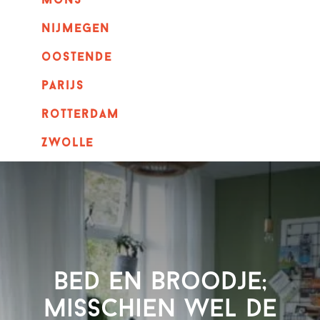
mons
nijmegen
oostende
parijs
rotterdam
Zwolle
Bed en Broodje;
misschien wel de