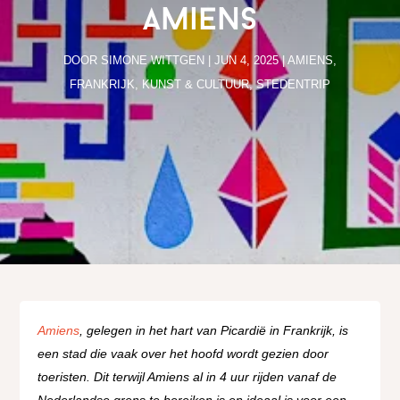
Amiens
DOOR
SIMONE WITTGEN
|
JUN 4, 2025
|
AMIENS
,
FRANKRIJK
,
KUNST & CULTUUR
,
STEDENTRIP
Amiens
, gelegen in het hart van Picardië in Frankrijk, is
een stad die vaak over het hoofd wordt gezien door
toeristen. Dit terwijl Amiens al in 4 uur rijden vanaf de
Nederlandse grens te bereiken is en ideaal is voor een