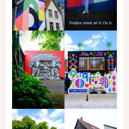
Vrolijke street art Ic.On.Ic