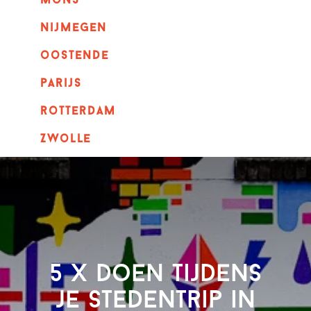
mons
nijmegen
oostende
parijs
rotterdam
Zwolle
5 x Doen tijdens
je stedentrip in