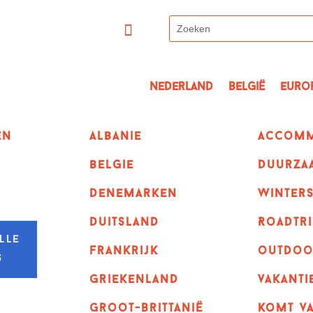
Nederland
België
Euro
en
albanie
Accomm
belgie
Duurza
denemarken
winter
duitsland
Roadtri
lle
frankrijk
outdoo
s
griekenland
vakanti
Groot-Brittanië
komt va