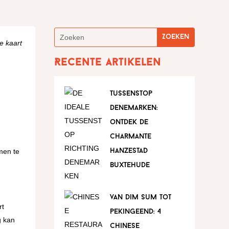
e kaart
Recente artikelen
tussenstop
denemarken:
ontdek de
s
charmante
men te
hanzestad
buxtehude
van dim sum tot
rt
pekingeend: 4
g kan
chinese