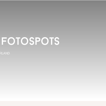
e fotospots
RLAND