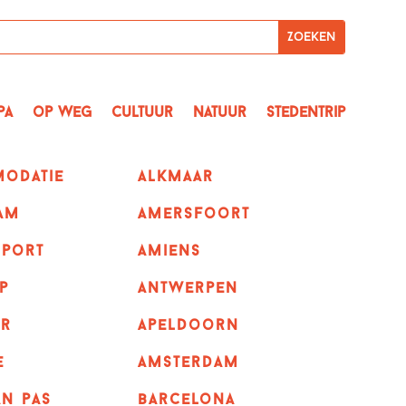
pa
op Weg
Cultuur
Natuur
Stedentrip
odatie
alkmaar
am
amersfoort
sport
amiens
p
Antwerpen
r
apeldoorn
e
Amsterdam
n pas
barcelona