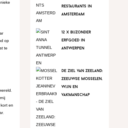
unieke
restaurants in
amsterdam
12 x bijzonder
ar
nd op
erfgoed in
st te
antwerpen
de ziel van zeeland:
zeeuwse mosselen,
wijn en
 wereld.
vakmanschap
mij
 kort en
ar.