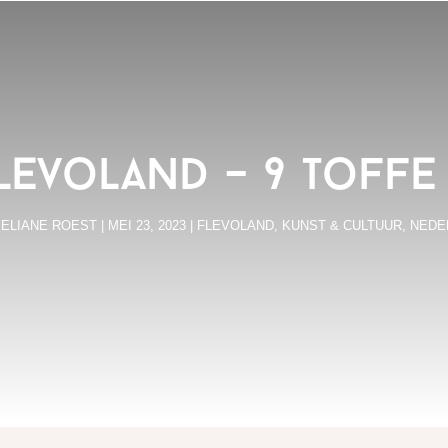
levoland – 9 toff
R
ELIANE ROEST
|
MEI 23, 2023
|
FLEVOLAND
,
KUNST & CULTUUR
,
NEDE