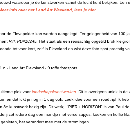
gebouwd waardoor je de kunstwerken vanuit de lucht kunt bekijken. Een 
Meer info over het Land Art Weekend, lees je hier.
oor de Flevopolder kon worden aangelegd. Ter gelegenheid van 100 ja
ument
Riff, PD#18245.
Het staat als een reusachtig opgetild brok kleigro
onde tot voor kort, zelf in Flevoland en wist deze foto spot prachtig va
 ultieme plek voor
landschapskunstwerken
. Dit is overigens uniek in de
n en dat lukt je nog in 1 dag ook. Leuk idee voor een roadtrip! Ik heb 
en 8e kunstwerk bezig zijn. Dit werk; “PIER + HORIZON” is van Paul de
erij zet iedere dag een mandje met verse sapjes, koeken en koffie kla
e genieten, het verandert mee met de stromingen.