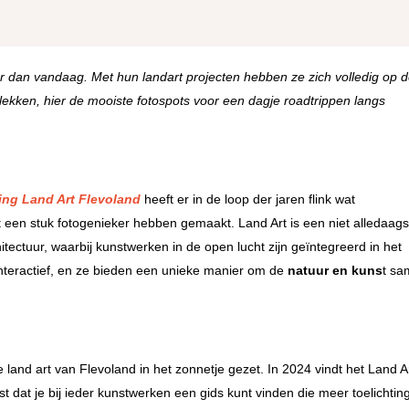
ger dan vandaag. Met hun landart projecten hebben ze zich volledig op d
plekken, hier de mooiste fotospots voor een dagje roadtrippen langs
ting Land Art Flevoland
heeft er in de loop der jaren flink wat
een stuk fotogenieker hebben gemaakt. Land Art is een niet alledaag
ectuur, waarbij kunstwerken in de open lucht zijn geïntegreerd in het
interactief, en ze bieden een unieke manier om de
natuur en kuns
t sa
e land art van Flevoland in het zonnetje gezet. In 2024 vindt het Land A
t dat je bij ieder kunstwerken een gids kunt vinden die meer toelichtin