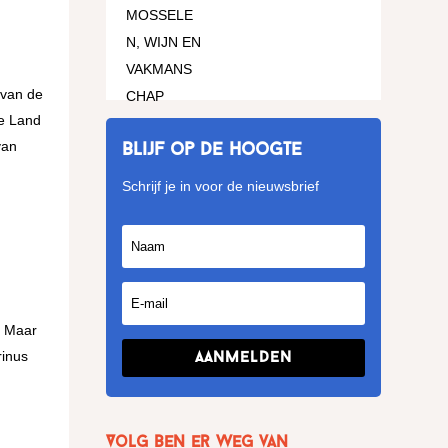
 van de
de Land
van
Blijf op de hoogte
Schrijf je in voor de nieuwsbrief
. Maar
rinus
Aanmelden
Volg Ben er weg van