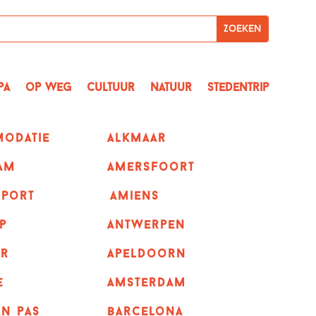
pa
op Weg
Cultuur
Natuur
Stedentrip
odatie
alkmaar
am
amersfoort
sport
amiens
p
Antwerpen
r
apeldoorn
e
Amsterdam
n pas
barcelona