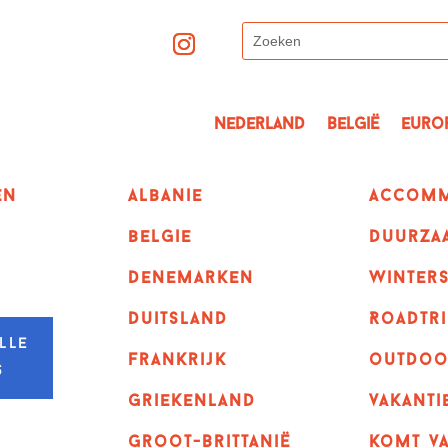
Nederland
België
Euro
en
albanie
Accomm
belgie
Duurza
denemarken
winter
duitsland
Roadtri
lle
frankrijk
outdoo
s
griekenland
vakanti
Groot-Brittanië
komt va