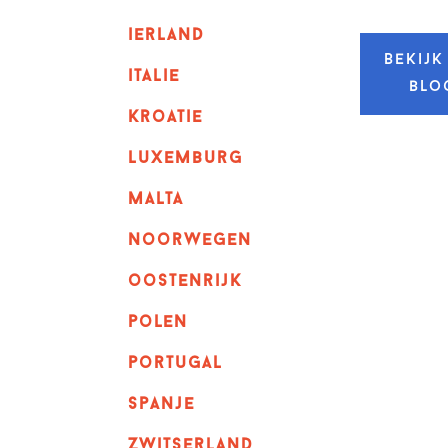
ierland
Bekijk
italie
blo
kroatie
luxemburg
malta
noorwegen
oostenrijk
polen
portugal
spanje
zwitserland