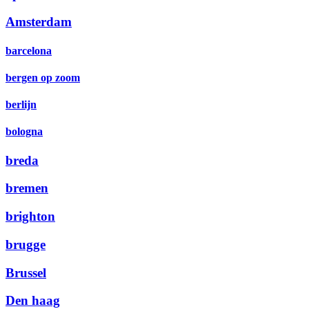
Amsterdam
barcelona
bergen op zoom
berlijn
bologna
breda
bremen
brighton
brugge
Brussel
Den haag