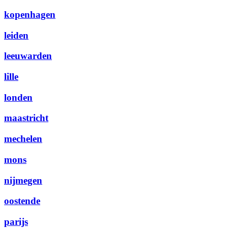
kopenhagen
leiden
leeuwarden
lille
londen
maastricht
mechelen
mons
nijmegen
oostende
parijs