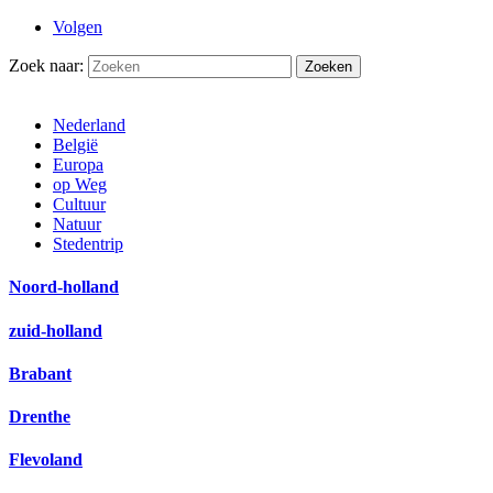
Volgen
Zoek naar:
Nederland
België
Europa
op Weg
Cultuur
Natuur
Stedentrip
Noord-holland
zuid-holland
Brabant
Drenthe
Flevoland