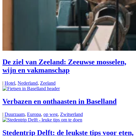
De ziel van Zeeland: Zeeuwse mosselen,
wijn en vakmanschap
|
Hotel
,
Nederland
,
Zeeland
Verbazen en onthaasten in Baselland
|
Duurzaam
,
Europa
,
op weg
,
Zwitserland
Stedentrip Delft: de leukste tips voor eten,