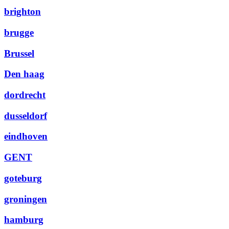
brighton
brugge
Brussel
Den haag
dordrecht
dusseldorf
eindhoven
GENT
goteburg
groningen
hamburg