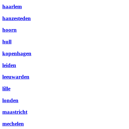
haarlem
hanzesteden
hoorn
hull
kopenhagen
leiden
leeuwarden
lille
londen
maastricht
mechelen