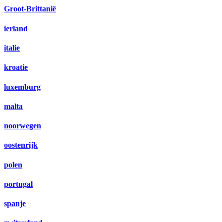
Groot-Brittanië
ierland
italie
kroatie
luxemburg
malta
noorwegen
oostenrijk
polen
portugal
spanje