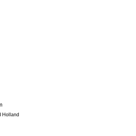
am
d Holland