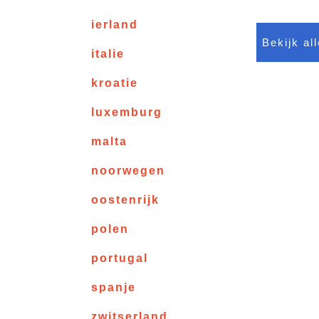
ierland
Bekijk al
italie
kroatie
luxemburg
malta
noorwegen
oostenrijk
polen
portugal
spanje
zwitserland