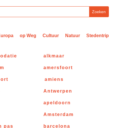
Europa
op Weg
Cultuur
Natuur
Stedentrip
odatie
alkmaar
am
amersfoort
ort
amiens
p
Antwerpen
apeldoorn
e
Amsterdam
n pas
barcelona