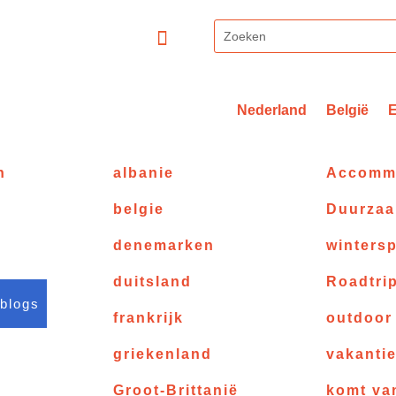
Nederland
België
n
albanie
Accomm
belgie
Duurza
denemarken
wintersp
duitsland
Roadtri
 blogs
frankrijk
outdoor
griekenland
vakanti
Groot-Brittanië
komt va