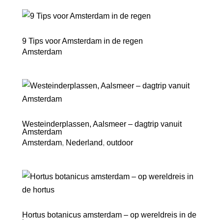
9 Tips voor Amsterdam in de regen
Amsterdam
Westeinderplassen, Aalsmeer – dagtrip vanuit
Amsterdam
Amsterdam
,
Nederland
,
outdoor
Hortus botanicus amsterdam – op wereldreis in de