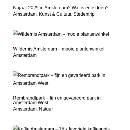
Najaar 2025 in Amsterdam? Wat is er te doen?
Amsterdam
,
Kunst & Cultuur
,
Stedentrip
Wildernis Amsterdam – mooie plantenwinkel
Amsterdam
Rembrandtpark – fijn en gevarieerd park in
Amsterdam West
Amsterdam
,
Natuur