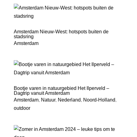
Amsterdam Nieuw-West: hotspots buiten de
stadsring
Amsterdam
Bootje varen in natuurgebied Het Ilperveld –
Dagtrip vanuit Amsterdam
Amsterdam
,
Natuur
,
Nederland
,
Noord-Holland
,
outdoor