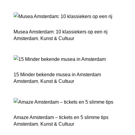
Musea Amsterdam: 10 klassiekers op een rij
Amsterdam
,
Kunst & Cultuur
15 Minder bekende musea in Amsterdam
Amsterdam
,
Kunst & Cultuur
Amaze Amsterdam – tickets en 5 slimme tips
Amsterdam
,
Kunst & Cultuur