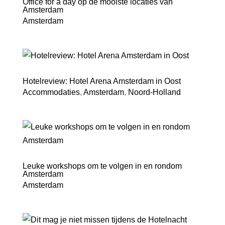
Office for a day op de mooiste locaties van
Amsterdam
Amsterdam
Hotelreview: Hotel Arena Amsterdam in Oost
Accommodaties
,
Amsterdam
,
Noord-Holland
Leuke workshops om te volgen in en rondom
Amsterdam
Amsterdam