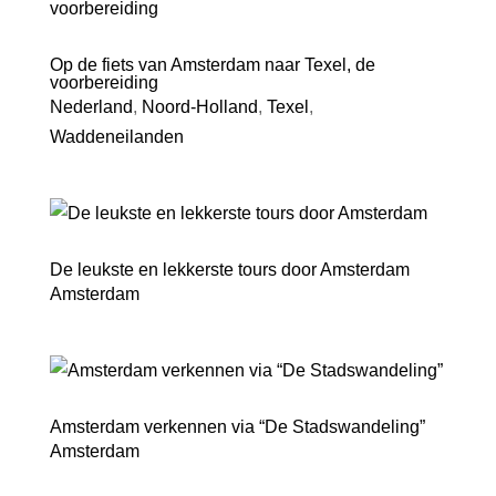
Op de fiets van Amsterdam naar Texel, de
voorbereiding
Nederland
,
Noord-Holland
,
Texel
,
Waddeneilanden
De leukste en lekkerste tours door Amsterdam
Amsterdam
Amsterdam verkennen via “De Stadswandeling”
Amsterdam