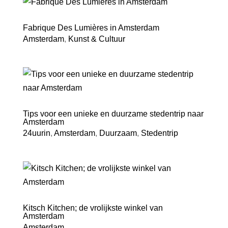
Fabrique Des Lumières in Amsterdam
Amsterdam
,
Kunst & Cultuur
Tips voor een unieke en duurzame stedentrip naar
Amsterdam
24uurin
,
Amsterdam
,
Duurzaam
,
Stedentrip
Kitsch Kitchen; de vrolijkste winkel van
Amsterdam
Amsterdam