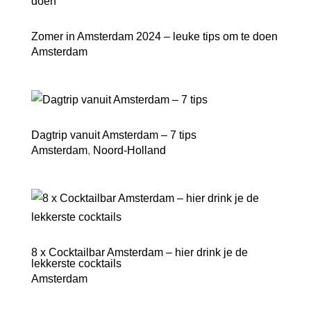
Zomer in Amsterdam 2024 – leuke tips om te doen
Amsterdam
Dagtrip vanuit Amsterdam – 7 tips
Amsterdam
,
Noord-Holland
8 x Cocktailbar Amsterdam – hier drink je de
lekkerste cocktails
Amsterdam